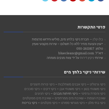
Vimeo
Pinterest
LinkedIn
YouTube
Google+
Twitter
Facebook
פרטי התקשרות
בלו קלין
– חברת ניקוי בלחץ מים, פוליש וחידוש מרצפות
ייעוץ והצעת מחיר ללא כל תשלום – שירות מקצועי ואמין
טלפון: 050-2611817
דוא"ל: bluecleanc@gmail.com
שירותי
ניקיון דירות
על ידי צוות מנקים מומחה
שירותי ניקוי בלחץ מים
ניקוי גרנוליט
–
ניקוי אבנים משתלבות
–
ניקוי קירות חיצוניים
ניקוי משטחי בטון
–
ניקוי משטחי אבן
–
ניקוי דקים
–
ניקוי סוככים
ניקוי והסרת גרפיטי
– ניקוי חזיתות מבנים –
ניקוי חניונים
שאיבת הצפות
–
שאיבת מים ממרתפים
–
שאיבת מים ממקלטים
ניקוי בתי מלון
–
ניקוי מגרשי ספורט
–
ניקוי מקלטים
– ניקוי בריכות