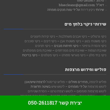
טלפון: 050-2611817
דוא"ל: bluecleanc@gmail.com
שירותי
ניקיון דירות
על ידי צוות מנקים מומחה
שירותי ניקוי בלחץ מים
ניקוי גרנוליט
–
ניקוי אבנים משתלבות
–
ניקוי קירות חיצוניים
ניקוי משטחי בטון
–
ניקוי משטחי אבן
–
ניקוי דקים
–
ניקוי סוככים
ניקוי והסרת גרפיטי
– ניקוי חזיתות מבנים –
ניקוי חניונים
שאיבת הצפות
–
שאיבת מים ממרתפים
–
שאיבת מים ממקלטים
ניקוי בתי מלון
–
ניקוי מגרשי ספורט
–
ניקוי מקלטים
– ניקוי בריכות
פוליש וחידוש מרצפות
פוליש לרצפה
, מחירים מוזלים –
פוליש קריסטל
לרצפת שיש/אבן
ליטוש מרצפות
על ידי מומחים –
ליטוש שיש
בשיטה חדשנית
ליטוש מרצפות סומסום
–
ליטוש רצפת טרצו
–
הסרת שטיחים
גלילה
חידוש מרצפות ישנות
–
חידוש חדרי מדרגות
–
הסרת ווקס מהרצפה
ניקוי מרצפות לאחר שיפוץ
–
הברקה קריסטלית
לרצפות
יצירת קשר 050-2611817
לראש