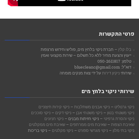
פרטי התקשרות
בלו קלין
– חברת ניקוי בלחץ מים, פוליש וחידוש מרצפות
ייעוץ והצעת מחיר ללא כל תשלום – שירות מקצועי ואמין
טלפון: 050-2611817
דוא"ל: bluecleanc@gmail.com
שירותי
ניקיון דירות
על ידי צוות מנקים מומחה
שירותי ניקוי בלחץ מים
ניקוי גרנוליט
–
ניקוי אבנים משתלבות
–
ניקוי קירות חיצוניים
ניקוי משטחי בטון
–
ניקוי משטחי אבן
–
ניקוי דקים
–
ניקוי סוככים
ניקוי והסרת גרפיטי
– ניקוי חזיתות מבנים –
ניקוי חניונים
שאיבת הצפות
–
שאיבת מים ממרתפים
–
שאיבת מים ממקלטים
ניקוי בתי מלון
–
ניקוי מגרשי ספורט
–
ניקוי מקלטים
– ניקוי בריכות