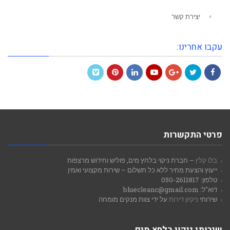
יצירת קשר
עקבו אחרינו:
Vimeo
Pinterest
LinkedIn
YouTube
Google+
Twitter
Facebook
פרטי התקשרות
בלו קלין
– חברת ניקוי בלחץ מים, פוליש וחידוש מרצפות
ייעוץ והצעת מחיר ללא כל תשלום – שירות מקצועי ואמין
טלפון: 050-2611817
דוא"ל: bluecleanc@gmail.com
שירותי
ניקיון דירות
על ידי צוות מנקים מומחה
שירותי ניקוי בלחץ מים