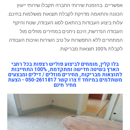
אפשריים. בהזמנת שירותי החברה תקבלו שירותי ייעוץ
הכוונה והתאמה מדויקת לקבלת תוצאות מושלמות בחינם.
עלות ביצוע העבודות בהתאם לסוג העבודה, שטח והיקף
העבודה הנדרשת, הינם ניתנים במחירים מוזלים מול
המתחרים ללא התפשרות על טיב השירות ואיכות העבודה
לקבלת 100% תוצאות מבריקות.
בלו קלין, מומחים לביצוע פוליש רצפות בכל רחבי
הארץ בשיטה חדישה ומתקדמת, 100% התחייבות
לתוצאות מבריקות, מחירים מוזלים / דילים ומבצעים
משתלמים במיוחד !! צרו קשר 050-2611817 - הצעת
מחיר חינם