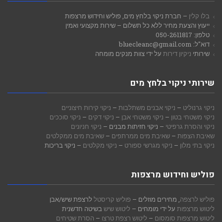
בלו קלין
– חברת ניקוי בלחץ מים, פוליש וחידוש מרצפות
ייעוץ והצעת מחיר ללא כל תשלום – שירות מקצועי ואמין
טלפון: 050-2611817
דוא"ל: bluecleanc@gmail.com
שירותי
ניקיון דירות
על ידי צוות מנקים מומחה
שירותי ניקוי בלחץ מים
ניקוי גרנוליט
–
ניקוי אבנים משתלבות
–
ניקוי קירות חיצוניים
ניקוי משטחי בטון
–
ניקוי משטחי אבן
–
ניקוי דקים
–
ניקוי סוככים
ניקוי והסרת גרפיטי
– ניקוי חזיתות מבנים –
ניקוי חניונים
שאיבת הצפות
–
שאיבת מים ממרתפים
–
שאיבת מים ממקלטים
ניקוי בתי מלון
–
ניקוי מגרשי ספורט
–
ניקוי מקלטים
– ניקוי בריכות
פוליש וחידוש מרצפות
פוליש לרצפה
, מחירים מוזלים –
פוליש קריסטל
לרצפת שיש/אבן
ליטוש מרצפות
על ידי מומחים –
ליטוש שיש
בשיטה חדשנית
ליטוש מרצפות סומסום
–
ליטוש רצפת טרצו
–
הסרת שטיחים