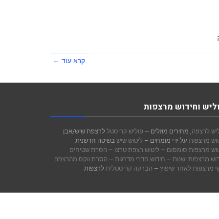
קרא עוד ←
ליש וחידוש מרצפות
יש לרצפה
, מחירים מוזלים –
פוליש קריסטל
לרצפת שיש/אבן
וש מרצפות
על ידי מומחים –
ליטוש שיש
בשיטה חדשנית
וש מרצפות סומסום
–
ליטוש רצפת טרצו
–
הסרת שטיחים
וש מרצפות ישנות
–
חידוש חדרי מדרגות
–
הסרת ווקס מהרצפה
וי מרצפות לאחר שיפוץ
–
הברקה קריסטלית
לרצפות