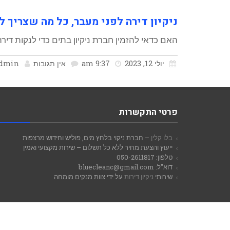
ניקיון דירה לפני מעבר, כל מה שצריך 
האם כדאי להזמין חברת ניקיון בתים כדי לנקות דיר
יולי 12, 2023
9:37 am
אין תגובות
dmin
פרטי התקשרות
בלו קלין
– חברת ניקוי בלחץ מים, פוליש וחידוש מרצפות
ייעוץ והצעת מחיר ללא כל תשלום – שירות מקצועי ואמין
טלפון: 050-2611817
דוא"ל: bluecleanc@gmail.com
שירותי
ניקיון דירות
על ידי צוות מנקים מומחה