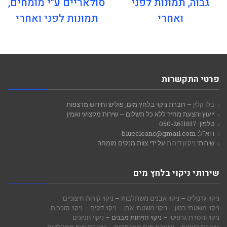
גבוה, תמונות לפני
סולאריים ע"י מומחים,
ואחרי
תמונות לפני ואחרי
פרטי התקשרות
בלו קלין
– חברת ניקוי בלחץ מים, פוליש וחידוש מרצפות
ייעוץ והצעת מחיר ללא כל תשלום – שירות מקצועי ואמין
טלפון: 050-2611817
דוא"ל: bluecleanc@gmail.com
שירותי
ניקיון דירות
על ידי צוות מנקים מומחה
שירותי ניקוי בלחץ מים
ניקוי גרנוליט
–
ניקוי אבנים משתלבות
–
ניקוי קירות חיצוניים
ניקוי משטחי בטון
–
ניקוי משטחי אבן
–
ניקוי דקים
–
ניקוי סוככים
ניקוי והסרת גרפיטי
– ניקוי חזיתות מבנים –
ניקוי חניונים
שאיבת הצפות
–
שאיבת מים ממרתפים
–
שאיבת מים ממקלטים