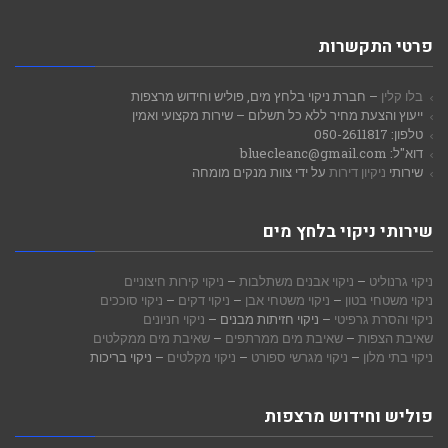
פרטי התקשרות
בלו קלין
– חברת ניקוי בלחץ מים, פוליש וחידוש מרצפות
ייעוץ והצעת מחיר ללא כל תשלום – שירות מקצועי ואמין
טלפון: 050-2611817
דוא"ל: bluecleanc@gmail.com
שירותי
ניקיון דירות
על ידי צוות מנקים מומחה
שירותי ניקוי בלחץ מים
ניקוי גרנוליט
–
ניקוי אבנים משתלבות
–
ניקוי קירות חיצוניים
ניקוי משטחי בטון
–
ניקוי משטחי אבן
–
ניקוי דקים
–
ניקוי סוככים
ניקוי והסרת גרפיטי
– ניקוי חזיתות מבנים –
ניקוי חניונים
שאיבת הצפות
–
שאיבת מים ממרתפים
–
שאיבת מים ממקלטים
ניקוי בתי מלון
–
ניקוי מגרשי ספורט
–
ניקוי מקלטים
– ניקוי בריכות
פוליש וחידוש מרצפות