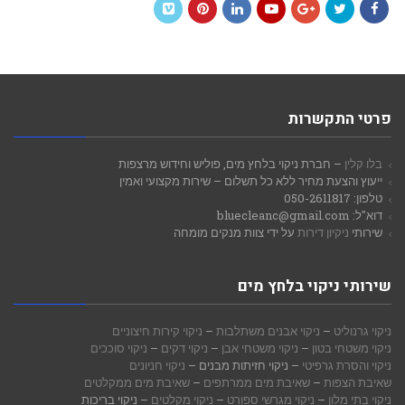
Vimeo
Pinterest
LinkedIn
YouTube
Google+
Twitter
Facebook
פרטי התקשרות
בלו קלין
– חברת ניקוי בלחץ מים, פוליש וחידוש מרצפות
ייעוץ והצעת מחיר ללא כל תשלום – שירות מקצועי ואמין
טלפון: 050-2611817
דוא"ל: bluecleanc@gmail.com
שירותי
ניקיון דירות
על ידי צוות מנקים מומחה
שירותי ניקוי בלחץ מים
ניקוי גרנוליט
–
ניקוי אבנים משתלבות
–
ניקוי קירות חיצוניים
ניקוי משטחי בטון
–
ניקוי משטחי אבן
–
ניקוי דקים
–
ניקוי סוככים
ניקוי והסרת גרפיטי
– ניקוי חזיתות מבנים –
ניקוי חניונים
שאיבת הצפות
–
שאיבת מים ממרתפים
–
שאיבת מים ממקלטים
ניקוי בתי מלון
–
ניקוי מגרשי ספורט
–
ניקוי מקלטים
– ניקוי בריכות