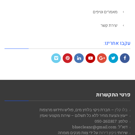
מאמרים וטיפים
יצירת קשר
עקבו אחרינו:
Vimeo
Pinterest
LinkedIn
YouTube
Google+
Twitter
Facebook
פרטי התקשרות
בלו קלין
– חברת ניקוי בלחץ מים, פוליש וחידוש מרצפות
ייעוץ והצעת מחיר ללא כל תשלום – שירות מקצועי ואמין
טלפון: 050-2611817
דוא"ל: bluecleanc@gmail.com
שירותי
ניקיון דירות
על ידי צוות מנקים מומחה