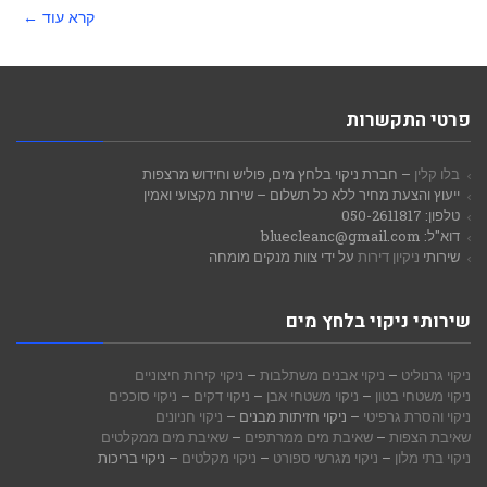
קרא עוד ←
פרטי התקשרות
בלו קלין
– חברת ניקוי בלחץ מים, פוליש וחידוש מרצפות
ייעוץ והצעת מחיר ללא כל תשלום – שירות מקצועי ואמין
טלפון: 050-2611817
דוא"ל: bluecleanc@gmail.com
שירותי
ניקיון דירות
על ידי צוות מנקים מומחה
שירותי ניקוי בלחץ מים
ניקוי גרנוליט
–
ניקוי אבנים משתלבות
–
ניקוי קירות חיצוניים
ניקוי משטחי בטון
–
ניקוי משטחי אבן
–
ניקוי דקים
–
ניקוי סוככים
ניקוי והסרת גרפיטי
– ניקוי חזיתות מבנים –
ניקוי חניונים
שאיבת הצפות
–
שאיבת מים ממרתפים
–
שאיבת מים ממקלטים
ניקוי בתי מלון
–
ניקוי מגרשי ספורט
–
ניקוי מקלטים
– ניקוי בריכות