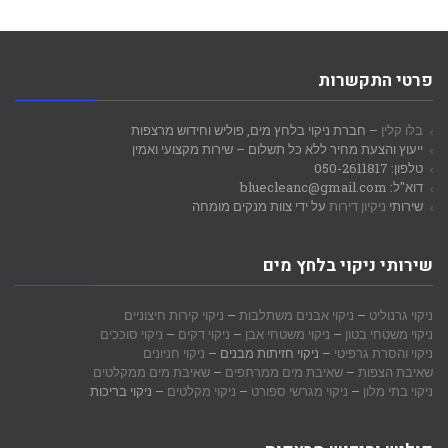
פרטי התקשרות
בלו קלין
– חברת ניקוי בלחץ מים, פוליש וחידוש מרצפות
ייעוץ והצעת מחיר ללא כל תשלום – שירות מקצועי ואמין
טלפון: 050-2611817
דוא"ל: bluecleanc@gmail.com
שירותי
ניקיון דירות
על ידי צוות מנקים מומחה
שירותי ניקוי בלחץ מים
ניקוי גרנוליט
–
ניקוי אבנים משתלבות
–
ניקוי קירות חיצוניים
ניקוי משטחי בטון
–
ניקוי משטחי אבן
–
ניקוי דקים
–
ניקוי סוככים
ניקוי והסרת גרפיטי
– ניקוי חזיתות מבנים –
ניקוי חניונים
שאיבת הצפות
–
שאיבת מים ממרתפים
–
שאיבת מים ממקלטים
ניקוי בתי מלון
–
ניקוי מגרשי ספורט
–
ניקוי מקלטים
– ניקוי בריכות