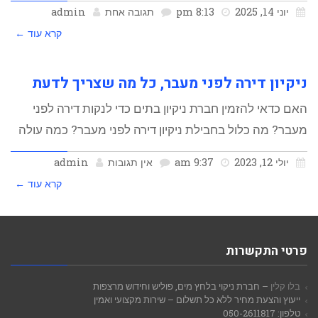
יוני 14, 2025
8:13 pm
תגובה אחת
admin
קרא עוד ←
ניקיון דירה לפני מעבר, כל מה שצריך לדעת
האם כדאי להזמין חברת ניקיון בתים כדי לנקות דירה לפני
מעבר? מה כלול בחבילת ניקיון דירה לפני מעבר? כמה עולה
יולי 12, 2023
9:37 am
אין תגובות
admin
קרא עוד ←
פרטי התקשרות
בלו קלין
– חברת ניקוי בלחץ מים, פוליש וחידוש מרצפות
ייעוץ והצעת מחיר ללא כל תשלום – שירות מקצועי ואמין
טלפון: 050-2611817